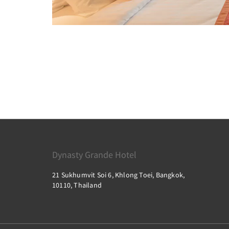
Dynasty Grande Hotel
21 Sukhumvit Soi 6, Khlong Toei, Bangkok,
10110, Thailand