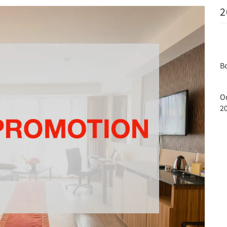
2
B
O
2